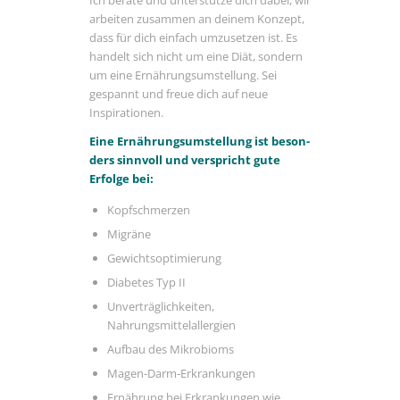
Ich berate und unter­stütze dich dabei, wir
arbeiten zusammen an deinem Konzept,
dass für dich einfach umzu­setzen ist. Es
handelt sich nicht um eine Diät, sondern
um eine Ernäh­rungs­um­stel­lung. Sei
gespannt und freue dich auf neue
Inspirationen.
Eine Ernäh­rungs­um­stel­lung ist beson­
ders sinn­voll und verspricht gute
Erfolge bei:
Kopf­schmerzen
Migräne
Gewichts­op­ti­mie­rung
Diabetes Typ II
Unver­träg­lich­keiten,
Nahrungsmittelallergien
Aufbau des Mikrobioms
Magen-Darm-Erkran­kungen
Ernäh­rung bei Erkran­kungen wie