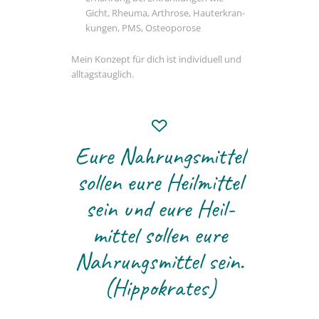
Gicht, Rheuma, Arthrose, Haut­er­kran­
kungen, PMS, Osteoporose
Mein Konzept für dich ist indi­vi­duell und
alltagstauglich.
Eure Nahrungs­mittel
sollen eure Heil­mittel
sein und eure Heil­
mittel sollen eure
Nahrungs­mittel sein.
(Hippo­krates)