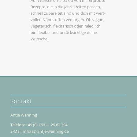
Auf Wunsch erhältst du von mir erprobte
Rezepte, die in die Jahres­zeiten passen,
schnell zube­reitet sind und dich mit wert­
vollen Nähr­stoffen versorgen. Ob vegan,
vege­ta­risch, flexi­ta­risch oder Paleo, ich
bin flexibel und berück­sich­tige deine
Wünsche.
Kontakt
Antje Wenning
Telefon: +49 (0) 160 — 29 62 794
E‑Mail: info(at) antje-wenning.de