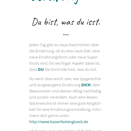
Du bist, was du isst.
…
Jeden Tag gibt es neue Nach­richten über
die Ernäh­rung, ob es eine neue Diät, eine
neue Ernäh­rungs­form oder neue Super­
foods sind. Ein wich­tiger Aspekt dabei ist,
dass
DU
die Kontrolle hast, was du isst.
Du wirst über­rascht sein, wie typge­rechte
und ausge­wo­gene Ernäh­rung
DICH
, dein
Bewusst­sein und deinen Alltag nach­haltig
und positiv verän­dert. Auch eine Basen­
fas­ten­woche ist immer eine gute Möglich­
keit für eine Ernäh­rungs­um­stel­lung. Infor­
miere dich gerne unter:
http://www.basenfastenglueck.de