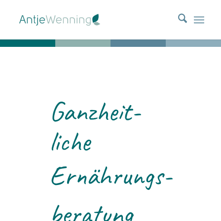
Ganz­heit­
liche
Ernäh­rungs­
be­ra­tung