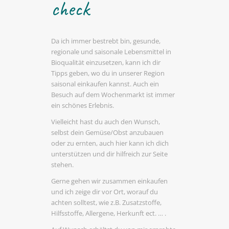
check
Da ich immer bestrebt bin, gesunde,
regio­nale und saiso­nale Lebens­mittel in
Bioqua­lität einzu­setzen, kann ich dir
Tipps geben, wo du in unserer Region
saisonal einkaufen kannst. Auch ein
Besuch auf dem Wochen­markt ist immer
ein schönes Erlebnis.
Viel­leicht hast du auch den Wunsch,
selbst dein Gemüse/Obst anzu­bauen
oder zu ernten, auch hier kann ich dich
unter­stützen und dir hilf­reich zur Seite
stehen.
Gerne gehen wir zusammen einkaufen
und ich zeige dir vor Ort, worauf du
achten soll­test, wie z.B. Zusatz­stoffe,
Hilfs­stoffe, Aller­gene, Herkunft ect. … .